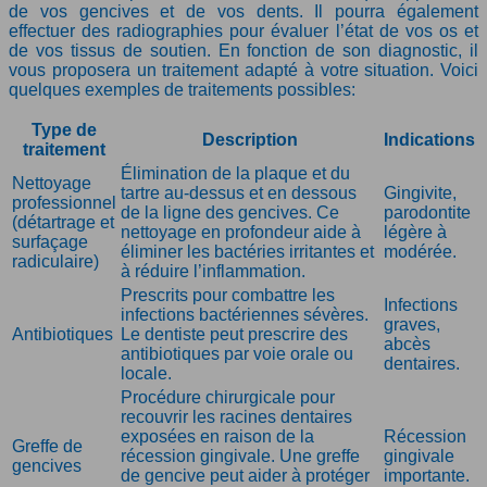
de vos gencives et de vos dents. Il pourra également
effectuer des radiographies pour évaluer l’état de vos os et
de vos tissus de soutien. En fonction de son diagnostic, il
vous proposera un traitement adapté à votre situation. Voici
quelques exemples de traitements possibles:
Type de
Description
Indications
traitement
Élimination de la plaque et du
Nettoyage
tartre au-dessus et en dessous
Gingivite,
professionnel
de la ligne des gencives. Ce
parodontite
(détartrage et
nettoyage en profondeur aide à
légère à
surfaçage
éliminer les bactéries irritantes et
modérée.
radiculaire)
à réduire l’inflammation.
Prescrits pour combattre les
Infections
infections bactériennes sévères.
graves,
Antibiotiques
Le dentiste peut prescrire des
abcès
antibiotiques par voie orale ou
dentaires.
locale.
Procédure chirurgicale pour
recouvrir les racines dentaires
exposées en raison de la
Récession
Greffe de
récession gingivale. Une greffe
gingivale
gencives
de gencive peut aider à protéger
importante.