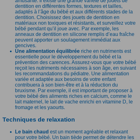
amusante. Il existe une grande variété de jouets de
dentition en différentes formes, textures et tailles,
adaptés à l’âge du bébé et aux différents stades de la
dentition. Choisissez des jouets de dentition en
matériaux non toxiques et résistants, et surveillez votre
bébé pendant qu’il joue avec. Par exemple, les
anneaux de dentition en silicone remplis d’eau fraîche
peuvent apporter un soulagement immédiat aux
gencives.
Une alimentation équilibrée
riche en nutriments est
essentielle pour le développement du bébé et la
prévention des carences. Assurez-vous que votre bébé
reçoit les nutriments nécessaires à son âge, en suivant
les recommandations du pédiatre. Une alimentation
variée et adaptée aux besoins de votre enfant
contribuera à son bien-être et à la réduction du
bruxisme. Par exemple, il est important de proposer à
votre bébé des aliments riches en calcium, comme le
lait maternel, le lait de vache enrichi en vitamine D, le
fromage et les yaourts.
Techniques de relaxation
Le bain chaud
est un moment agréable et relaxant
pour votre bébé. Un bain tiède permet de détendre les