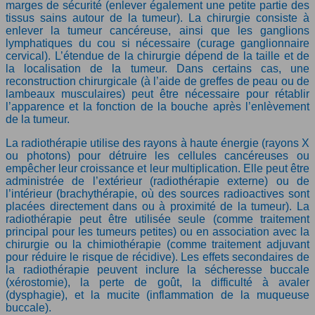
marges de sécurité (enlever également une petite partie des
tissus sains autour de la tumeur). La chirurgie consiste à
enlever la tumeur cancéreuse, ainsi que les ganglions
lymphatiques du cou si nécessaire (curage ganglionnaire
cervical). L’étendue de la chirurgie dépend de la taille et de
la localisation de la tumeur. Dans certains cas, une
reconstruction chirurgicale (à l’aide de greffes de peau ou de
lambeaux musculaires) peut être nécessaire pour rétablir
l’apparence et la fonction de la bouche après l’enlèvement
de la tumeur.
La radiothérapie utilise des rayons à haute énergie (rayons X
ou photons) pour détruire les cellules cancéreuses ou
empêcher leur croissance et leur multiplication. Elle peut être
administrée de l’extérieur (radiothérapie externe) ou de
l’intérieur (brachythérapie, où des sources radioactives sont
placées directement dans ou à proximité de la tumeur). La
radiothérapie peut être utilisée seule (comme traitement
principal pour les tumeurs petites) ou en association avec la
chirurgie ou la chimiothérapie (comme traitement adjuvant
pour réduire le risque de récidive). Les effets secondaires de
la radiothérapie peuvent inclure la sécheresse buccale
(xérostomie), la perte de goût, la difficulté à avaler
(dysphagie), et la mucite (inflammation de la muqueuse
buccale).