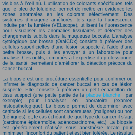
visibles à l’œil nu. L’utilisation de colorants spécifiques, tels
que le bleu de toluidine, permet de mettre en évidence les
zones anormales en les colorant sélectivement. Des
systèmes d’imagerie améliorés, tels que la fluorescence
induite par la lumière (VELscope), utilisent la fluorescence
pour visualiser les anomalies tissulaires et détecter des
changements subtils dans la muqueuse buccale. L’analyse
cytologique par brosse (OralCDx) consiste à prélever des
cellules superficielles d’une lésion suspecte à l’aide d’une
petite brosse, puis à les envoyer à un laboratoire pour
analyse. Ces outils, combinés à l’expertise du professionnel
de la santé, permettent d’améliorer la détection précoce du
cancer buccal.
La biopsie est une procédure essentielle pour confirmer ou
infirmer le diagnostic de cancer buccal en cas de lésion
suspecte. Elle consiste à prélever un petit échantillon de
tissu suspect (une petite partie de la
plaque blanche
, par
exemple) pour l’analyser en laboratoire (examen
histopathologique). La biopsie permet de déterminer avec
certitude si les cellules sont cancéreuses (malignes) ou non
(bénignes), et, le cas échéant, de quel type de cancer il s’agit
(carcinome épidermoïde, adénocarcinome, etc.). La biopsie
est généralement réalisée sous anesthésie locale pour
minimiser l’inconfort du patient et est bien tolérée. Le résultat