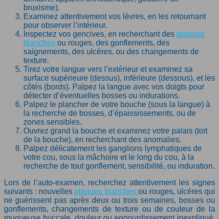
bruxisme).
Examinez attentivement vos lèvres, en les retournant
pour observer l’intérieur.
Inspectez vos gencives, en recherchant des
plaques
blanches
ou rouges, des gonflements, des
saignements, des ulcères, ou des changements de
texture.
Tirez votre langue vers l’extérieur et examinez sa
surface supérieure (dessus), inférieure (dessous), et les
côtés (bords). Palpez la langue avec vos doigts pour
détecter d’éventuelles bosses ou indurations.
Palpez le plancher de votre bouche (sous la langue) à
la recherche de bosses, d’épaississements, ou de
zones sensibles.
Ouvrez grand la bouche et examinez votre palais (toit
de la bouche), en recherchant des anomalies.
Palpez délicatement les ganglions lymphatiques de
votre cou, sous la mâchoire et le long du cou, à la
recherche de tout gonflement, sensibilité, ou induration.
Lors de l’auto-examen, recherchez attentivement les signes
suivants : nouvelles
plaques blanches
ou rouges, ulcères qui
ne guérissent pas après deux ou trois semaines, bosses ou
gonflements, changements de texture ou de couleur de la
muqueuse buccale, douleur ou engourdissement inexpliqué,