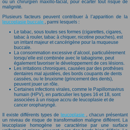
ou un chirurgien maxillo-facial, pour écarter tout risque de
malignité.
Plusieurs facteurs peuvent contribuer à l’apparition de la
leucoplasie buccale
, parmi lesquels :
Le tabac, sous toutes ses formes (cigarettes, cigares,
tabac à rouler, tabac à chiquer, nicotine pouches), est
un irritant majeur et cancérigène pour la muqueuse
buccale.
La consommation excessive d’alcool, particulièrement
lorsqu’elle est combinée avec le tabagisme, peut
également favoriser le développement de ces lésions.
Les irritations chroniques, causées par des prothèses
dentaires mal ajustées, des bords coupants de dents
cassées, ou le bruxisme (grincement des dents),
peuvent jouer un rôle.
Certaines infections virales, comme le Papillomavirus
humain (HPV), en particulier les types 16 et 18, sont
associées à un risque accru de leucoplasie et de
cancer oropharyngé.
Il existe différents types de
leucoplasie
, chacun présentant
un niveau de risque de transformation maligne différent. La
leucoplasie homogène se caractérise par une surface