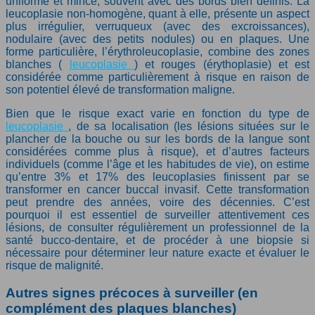
uniforme et mince, souvent avec des bords bien définis. La
leucoplasie non-homogène, quant à elle, présente un aspect
plus irrégulier, verruqueux (avec des excroissances),
nodulaire (avec des petits nodules) ou en plaques. Une
forme particulière, l’érythroleucoplasie, combine des zones
blanches (
leucoplasie
) et rouges (érythoplasie) et est
considérée comme particulièrement à risque en raison de
son potentiel élevé de transformation maligne.
Bien que le risque exact varie en fonction du type de
leucoplasie
, de sa localisation (les lésions situées sur le
plancher de la bouche ou sur les bords de la langue sont
considérées comme plus à risque), et d’autres facteurs
individuels (comme l’âge et les habitudes de vie), on estime
qu’entre 3% et 17% des leucoplasies finissent par se
transformer en cancer buccal invasif. Cette transformation
peut prendre des années, voire des décennies. C’est
pourquoi il est essentiel de surveiller attentivement ces
lésions, de consulter régulièrement un professionnel de la
santé bucco-dentaire, et de procéder à une biopsie si
nécessaire pour déterminer leur nature exacte et évaluer le
risque de malignité.
Autres signes précoces à surveiller (en
complément des plaques blanches)