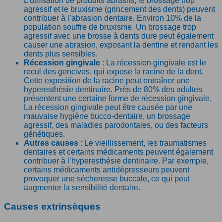
L’utilisation de produits abrasifs, le brossage trop
agressif et le bruxisme (grincement des dents) peuvent
contribuer à l’abrasion dentaire. Environ 10% de la
population souffre de bruxisme. Un brossage trop
agressif avec une brosse à dents dure peut également
causer une abrasion, exposant la dentine et rendant les
dents plus sensibles.
Récession gingivale
: La récession gingivale est le
recul des gencives, qui expose la racine de la dent.
Cette exposition de la racine peut entraîner une
hyperesthésie dentinaire. Près de 80% des adultes
présentent une certaine forme de récession gingivale.
La récession gingivale peut être causée par une
mauvaise hygiène bucco-dentaire, un brossage
agressif, des maladies parodontales, ou des facteurs
génétiques.
Autres causes
: Le vieillissement, les traumatismes
dentaires et certains médicaments peuvent également
contribuer à l’hyperesthésie dentinaire. Par exemple,
certains médicaments antidépresseurs peuvent
provoquer une sécheresse buccale, ce qui peut
augmenter la sensibilité dentaire.
Causes extrinsèques