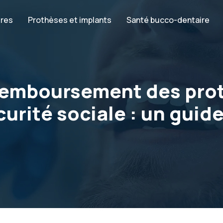
ires
Prothèses et implants
Santé bucco-dentaire
remboursement des prot
curité sociale : un gui