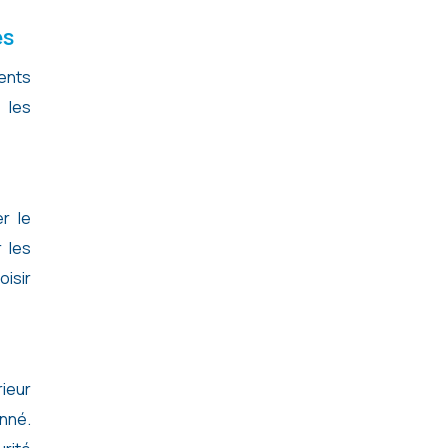
es
ents
 les
r le
 les
isir
rieur
onné.