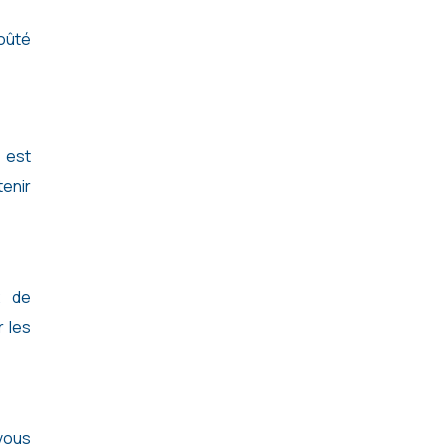
coûté
 est
enir
x de
 les
 vous