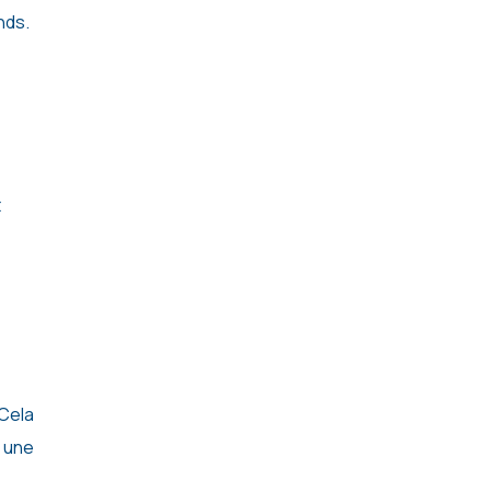
nds.
t
 Cela
s une