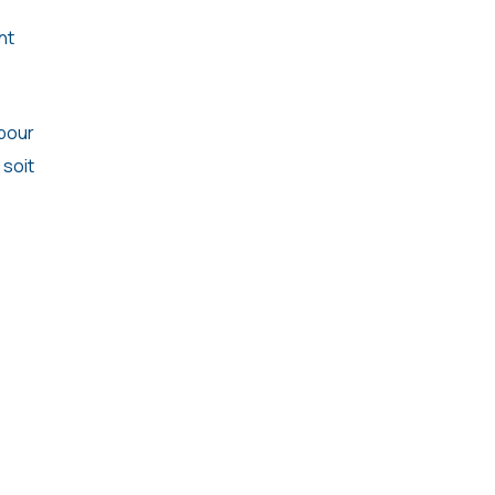
nt
 pour
 soit