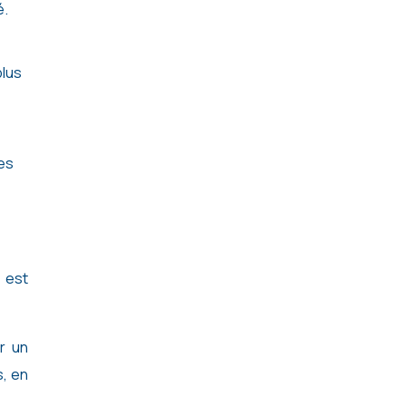
é.
plus
es
 est
r un
s, en