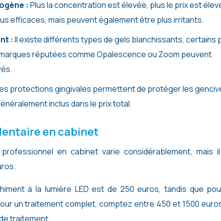
rogène :
Plus la concentration est élevée, plus le prix est élev
us efficaces, mais peuvent également être plus irritants.
nt :
Il existe différents types de gels blanchissants, certains 
es marques réputées comme Opalescence ou Zoom peuvent
vés.
es protections gingivales permettent de protéger les genciv
énéralement inclus dans le prix total.
entaire en cabinet
professionnel en cabinet varie considérablement, mais il
uros.
himent à la lumière LED est de 250 euros, tandis que pou
 Pour un traitement complet, comptez entre 450 et 1500 euro
de traitement.