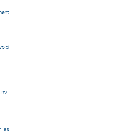
ement
voici
oins
r les