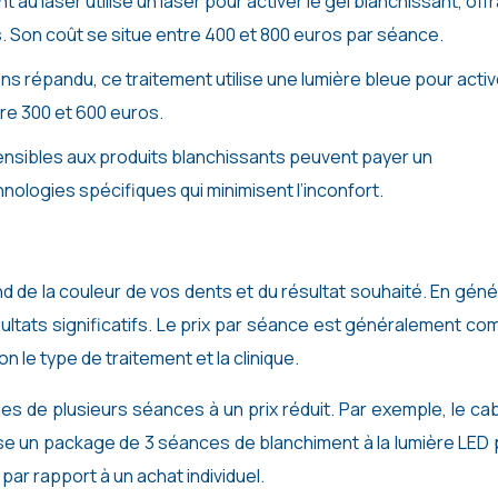
 au laser utilise un laser pour activer le gel blanchissant, off
s. Son coût se situe entre 400 et 800 euros par séance.
ns répandu, ce traitement utilise une lumière bleue pour activ
tre 300 et 600 euros.
ensibles aux produits blanchissants peuvent payer un
ologies spécifiques qui minimisent l’inconfort.
e la couleur de vos dents et du résultat souhaité. En génér
ultats significatifs. Le prix par séance est généralement co
n le type de traitement et la clinique.
s de plusieurs séances à un prix réduit. Par exemple, le ca
ose un package de 3 séances de blanchiment à la lumière LED
ar rapport à un achat individuel.