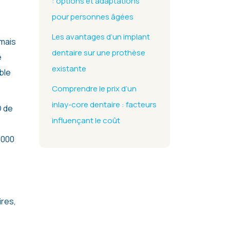
: options et adaptations
pour personnes âgées
Les avantages d’un implant
 mais
dentaire sur une prothèse
e
existante
ble
Comprendre le prix d’un
inlay-core dentaire : facteurs
D de
influençant le coût
1000
res,