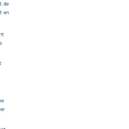
t de
t en
nt
e
t
ne
ner