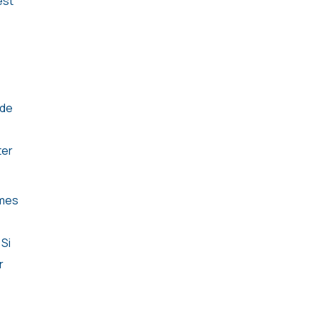
est
 de
ter
èmes
 Si
r