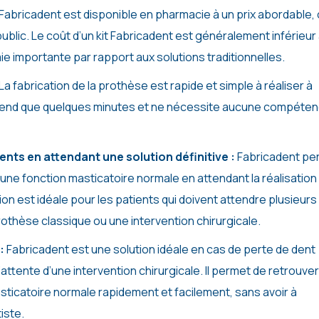
Fabricadent est disponible en pharmacie à un prix abordable,
public. Le coût d’un kit Fabricadent est généralement inférieur
 importante par rapport aux solutions traditionnelles.
La fabrication de la prothèse est rapide et simple à réaliser à
prend que quelques minutes et ne nécessite aucune compéte
ents en attendant une solution définitive :
Fabricadent pe
 une fonction masticatoire normale en attendant la réalisation
ion est idéale pour les patients qui doivent attendre plusieurs
othèse classique ou une intervention chirurgicale.
 :
Fabricadent est une solution idéale en cas de perte de dent
ttente d’une intervention chirurgicale. Il permet de retrouver
sticatoire normale rapidement et facilement, sans avoir à
iste.