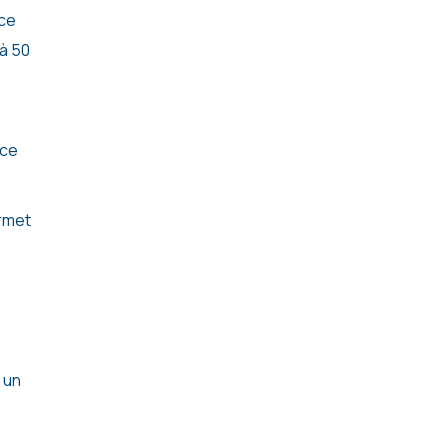
 ce
 à 50
nce
rmet
 un