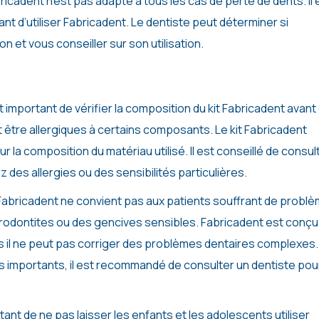
ricadent n’est pas adapté à tous les cas de perte de dents. Il 
nt d’utiliser Fabricadent. Le dentiste peut déterminer si
n et vous conseiller sur son utilisation.
st important de vérifier la composition du kit Fabricadent avant
nt être allergiques à certains composants. Le kit Fabricadent
r la composition du matériau utilisé. Il est conseillé de consul
 des allergies ou des sensibilités particulières.
Fabricadent ne convient pas aux patients souffrant de probl
arodontites ou des gencives sensibles. Fabricadent est conçu
s il ne peut pas corriger des problèmes dentaires complexes.
 importants, il est recommandé de consulter un dentiste pou
rtant de ne pas laisser les enfants et les adolescents utiliser