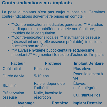
Contre-indications aux implants
La pose d’implants n’est pas toujours possible. Certaines
contre-indications doivent être prises en compte :
**Contre-indications médicales générales :** Maladies
cardiaques non contrôlées, diabète non équilibré,
troubles de la coagulation.
**Contre-indications locales :** Insuffisance osseuse
(nécessitant une greffe osseuse préalable), infections
buccales non traitées.
**Mauvaise hygiène bucco-dentaire et tabagisme
important :** Augmentent le risque d’échec de l’implant.
Facteur
Prothèse
Implant Dentaire
Coût initial
Plus bas
Plus élevé
Potentiellement à
Durée de vie
5-10 ans
vie
Faible, dépend de
Élevée,
Stabilité
l’adhésif
ostéointégrée
Préservation
Nulle, favorise la
Oui, stimule l’os
osseuse
résorption
Avantage
Prothèse
Implant Dentaire