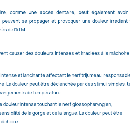
oire, comme une abcès dentaire, peut également avoir
ons peuvent se propager et provoquer une douleur irradiant
près de l’ATM.
nt causer des douleurs intenses et irradiées à la mâchoire
 intense et lancinante affectant le nerf trijumeau, responsabl
ire. La douleur peut être déclenchée par des stimuli simples, t
 changements de température.
ne douleur intense touchant le nerf glossopharyngien,
sensibilité de la gorge et de la langue. La douleur peut être
 mâchoire.