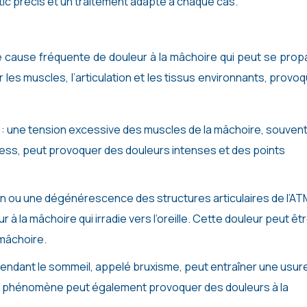
ic précis et un traitement adapté à chaque cas.
 cause fréquente de douleur à la mâchoire qui peut se prop
r les muscles, l’articulation et les tissus environnants, provo
e
: une tension excessive des muscles de la mâchoire, souven
ess, peut provoquer des douleurs intenses et des points
on ou une dégénérescence des structures articulaires de l’AT
 la mâchoire qui irradie vers l’oreille. Cette douleur peut êt
mâchoire.
pendant le sommeil, appelé bruxisme, peut entraîner une usur
Ce phénomène peut également provoquer des douleurs à la