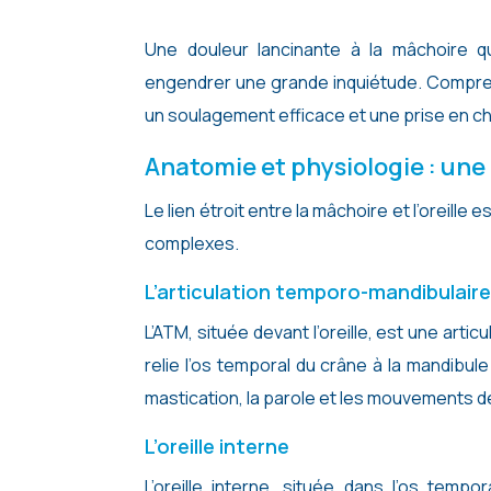
Une douleur lancinante à la mâchoire qui s’étend jusqu’à l’oreille est un symptôme courant, pouvant
engendrer une grande inquiétude. Compren
un soulagement efficace et une prise en c
Anatomie et physiologie : une
Le lien étroit entre la mâchoire et l’oreill
complexes.
L’articulation temporo-mandibulair
L’ATM, située devant l’oreille, est une arti
relie l’os temporal du crâne à la mandibule
mastication, la parole et les mouvements de 
L’oreille interne
L’oreille interne, située dans l’os te