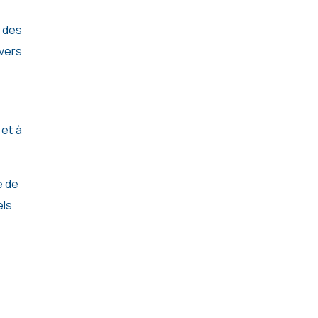
 des
 vers
 et à
e de
els