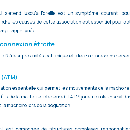
dre les causes de cette association est essentiel pour obt
harge appropriée.
 connexion étroite
e est dû à leur proximité anatomique et à leurs connexions nerv
e (ATM)
culation essentielle qui permet les mouvements de la mâchoire.
 (os de la mâchoire inférieure). L’ATM joue un rôle crucial da
la mâchoire lors de la déglutition.
mporal, est composée de structures complexes responsable