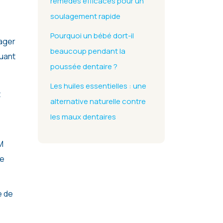
remèdes efficaces pour un
soulagement rapide
Pourquoi un bébé dort-il
ager
beaucoup pendant la
quant
poussée dentaire ?
Les huiles essentielles : une
t
alternative naturelle contre
les maux dentaires
M
re
e de