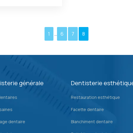
1
…
6
7
8
isterie générale
Dentisterie esthétiqu
dentaires
Restauration esthétique
saines
Facette dentaire
age dentaire
Blanchiment dentaire