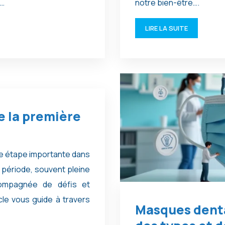
t…
notre bien-être….
LIRE LA SUITE
e la première
ne étape importante dans
période, souvent pleine
compagnée de défis et
cle vous guide à travers
Masques denta