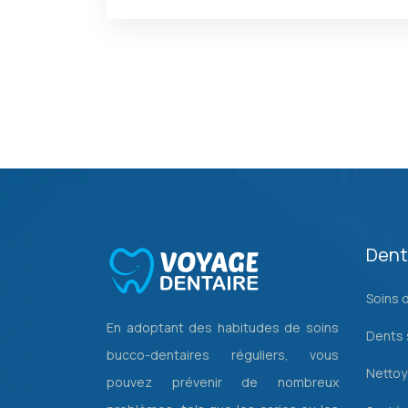
Dent
Soins 
En adoptant des habitudes de soins
Dents 
bucco-dentaires réguliers, vous
Nettoy
pouvez prévenir de nombreux