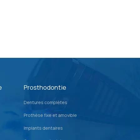
e
Prosthodontie
Dentures complètes
Prothèse fixe et amovible
Implants dentaires